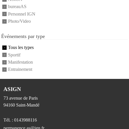
bureauAS
Personnel IGN
Photo/Video
Événements par type
Tous les types
Sportif
Manifestation
Entrainement
ASIGN
73 avenue de Paris
94160
Saint-Mandé
Tél. :
0143988116
permanence.as@ign.fr