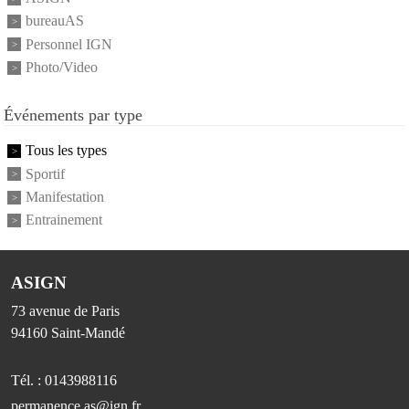
bureauAS
Personnel IGN
Photo/Video
Événements par type
Tous les types
Sportif
Manifestation
Entrainement
ASIGN
73 avenue de Paris
94160
Saint-Mandé
Tél. :
0143988116
permanence.as@ign.fr