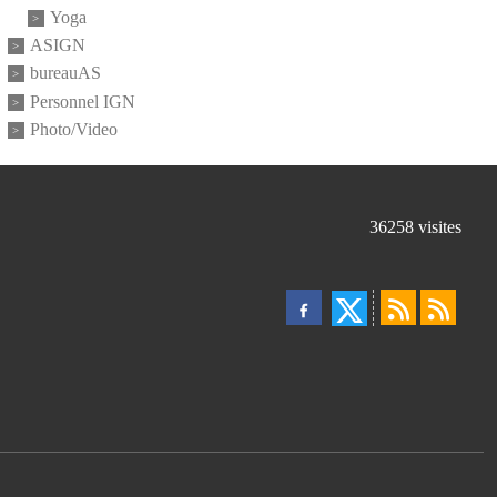
Yoga
ASIGN
bureauAS
Personnel IGN
Photo/Video
36258
visites